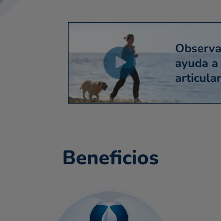
Observ
ayuda a
articula
Beneficios