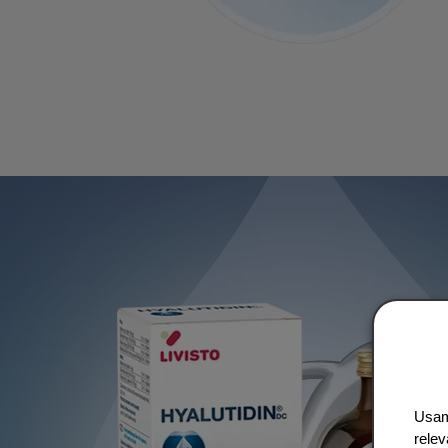
Usamo
relev