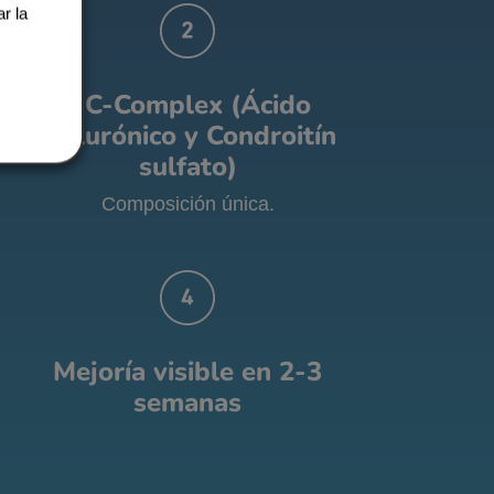
r la
.
HC-Complex (Ácido
hialurónico y Condroitín
sulfato)
Composición única.
Mejoría visible en 2-3
semanas