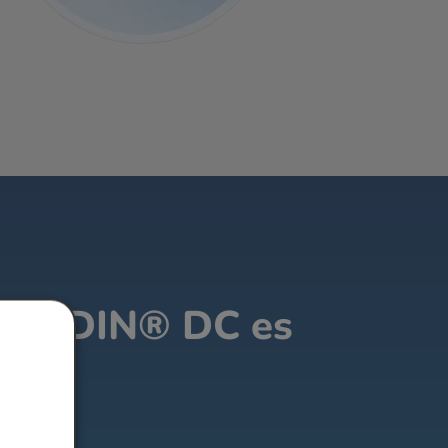
LUTIDIN® DC es
ico?