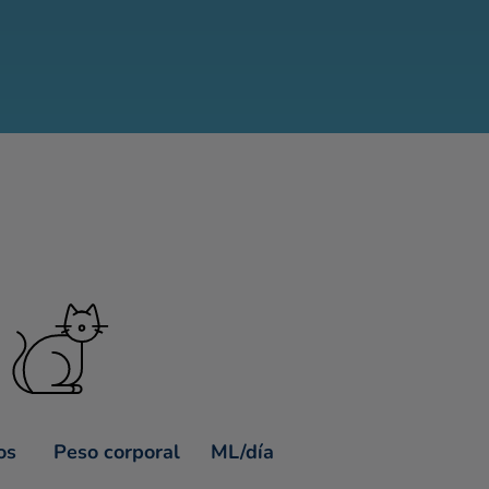
os
Peso corporal
ML/día