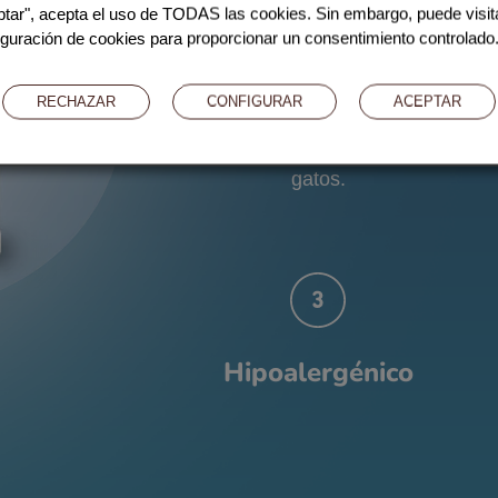
tar", acepta el uso de TODAS las cookies. Sin embargo, puede visita
guración de cookies para proporcionar un consentimiento controlado
Líquido y palatable
RECHAZAR
CONFIGURAR
ACEPTAR
Fácil de administrar especialmente en
gatos.
Hipoalergénico