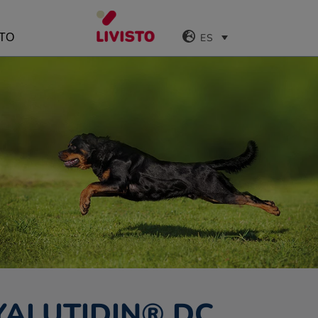
ES
TO
HYALUTIDIN® DC