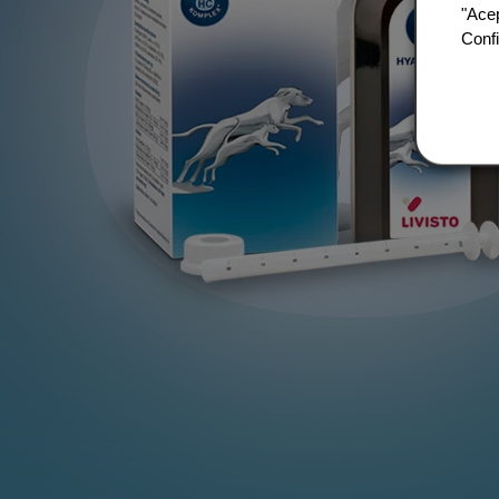
"Acep
Confi