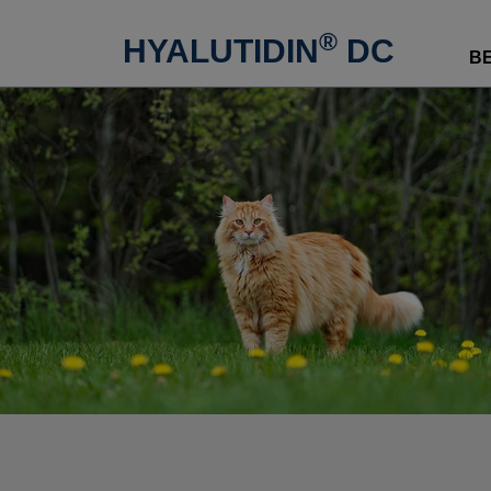
®
HYALUTIDIN
DC
BE