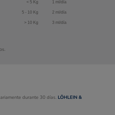
< 5 Kg
1 ml/día
5 - 10 Kg
2 ml/día
> 10 Kg
3 ml/día
os.
iariamente durante 30 días.
LÖHLEIN &